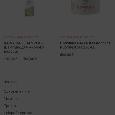
варіантів.
Параметри
можна
вибрати
на
сторінці
ЗАСОБИ ДЛЯ ВОЛОССЯ
ЗАСОБИ ДЛЯ ВОЛОССЯ
товару
BAIN GRAS SHAMPOO –
Поживна маска для волосся
Шампунь для жирного
NutriRestore 250мл.
волосся
600,00
₴
482,00
₴
–
1508,00
₴
ПРО НАС
Основні лінійки
Магазин
Про нас
Співробітництво