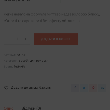
Легка невагома формула миттєво надає волоссю блиску,
м’якості та слухняності без ефекту обтяження.
FutHAIR
ДОДАТИ В КОШИК
Nutrition
Elixir
Живильний
Артикул:
FUTH21
еліксир-
Категорія:
Засоби для волосся
олія
Бренд:
futHAIR
для
блиску
та
Додати до списку бажань
гладкості
волосся
quantity
Опис
Відгуки (0)