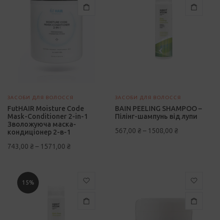
має
має
кілька
кілька
варіантів.
варіантів.
Параметри
Парамет
можна
можна
вибрати
вибрати
на
на
сторінці
сторінці
ЗАСОБИ ДЛЯ ВОЛОССЯ
ЗАСОБИ ДЛЯ ВОЛОССЯ
товару
товару
FutHAIR Moisture Code
BAIN PEELING SHAMPOO –
Mask-Conditioner 2-in-1
Пілінг-шампунь від лупи
Зволожуюча маска-
567,00
₴
–
1508,00
₴
кондиціонер 2-в-1
743,00
₴
–
1571,00
₴
Цей
15%
товар
має
кілька