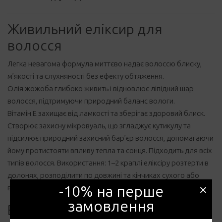
Живильний еліксир для
волосся
Легка невагома формула миттєво надає волоссю блиску,
м’якості та слухняності без ефекту обтяження.
Олія жожоба глибоко живить і відновлює ліпідний шар
волосся, підтримуючи природний баланс вологи.
Вітамін Е захищає від ламкості та зберігає здоровий блиск.
Створює захисну мікровуаль, що згладжує кутикулу та
підсилює природний захисний бар’єр волосся, допомагаючи
йому протистояти впливу тепла та сонця. Підходить для всіх
типів волосся. Використання: 1–2 краплі еліксіру розтерти в
долонях, розподілити по довжині та кінчиках сухого або
-10% на перше
вологого волосся. Не змивати.
замовлення
Використання