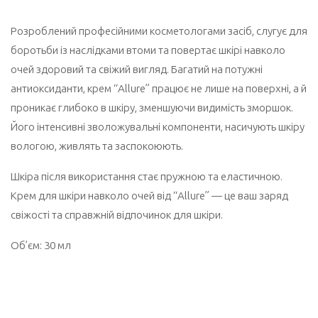
Розроблений професійними косметологами засіб, слугує для
боротьби із наслідками втоми та повертає шкірі навколо
очей здоровий та свіжий вигляд. Багатий на потужні
антиоксиданти, крем “Allure” працює не лише на поверхні, а й
проникає глибоко в шкіру, зменшуючи видимість зморшок.
Його інтенсивні зволожувальні компоненти, насичують шкіру
вологою, живлять та заспокоюють.
Шкіра після використання стає пружною та еластичною.
Крем для шкіри навколо очей від “Allure” — це ваш заряд
свіжості та справжній відпочинок для шкіри.
Об’єм: 30 мл