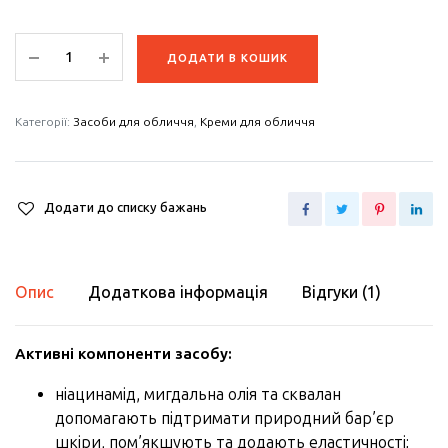
Крем-
ДОДАТИ В КОШИК
гель
для
шкіри
Категорії:
Засоби для обличчя
,
Креми для обличчя
навколо
очей
"Allure"
Додати до списку бажань
30мл.
quantity
Опис
Додаткова інформація
Відгуки (1)
Активні компоненти засобу:
ніацинамід, мигдальна олія та сквалан
допомагають підтримати природний бар’єр
шкіри, пом’якшують та додають еластичності;