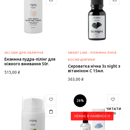
ЗАСОБИ ДЛЯ ОБЛИЧЧЯ
SMART LINE - РОЗУМНА ЛІНІЯ
Ензимна пудра-пілінг для
КОСМЕЦЕВТИКИ
ніжного вмивання 50г.
Сироватка нічна 3s night з
вітаміном С 15мл.
515,00
₴
363,00
₴
26%
ЧИТАТИ
ДАЛІ
НЕМАЄ В НАЯВНОСТІ