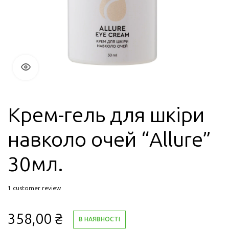
Крем-гель для шкіри
навколо очей “Allure”
30мл.
1
customer review
358,00
₴
В НАЯВНОСТІ