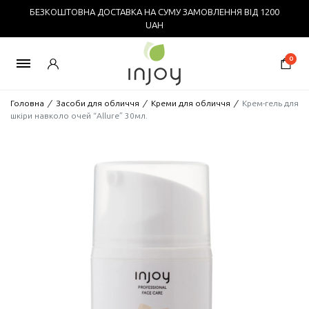
БЕЗКОШТОВНА ДОСТАВКА НА СУМУ ЗАМОВЛЕННЯ ВІД 1200
UAH
0
Головна
/
Засоби для обличчя
/
Креми для обличчя
/
Крем-гель для
шкіри навколо очей “Allure” 30мл.