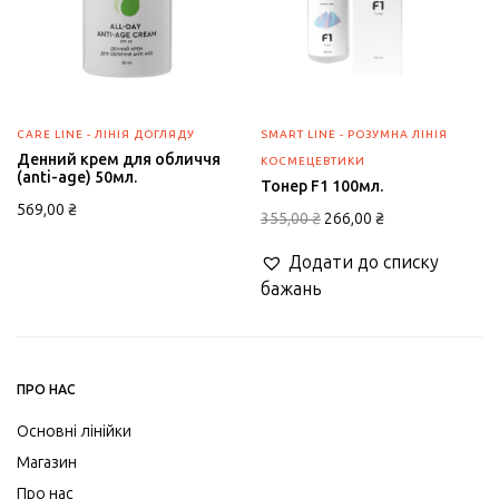
CARE LINE - ЛІНІЯ ДОГЛЯДУ
SMART LINE - РОЗУМНА ЛІНІЯ
Денний крем для обличчя
КОСМЕЦЕВТИКИ
(anti-age) 50мл.
Тонер F1 100мл.
569,00
₴
Оригінальна
Поточна
355,00
₴
266,00
₴
ціна:
ціна:
Додати до списку
355,00 ₴.
266,00 ₴.
бажань
ПРО НАС
Основні лінійки
Магазин
Про нас