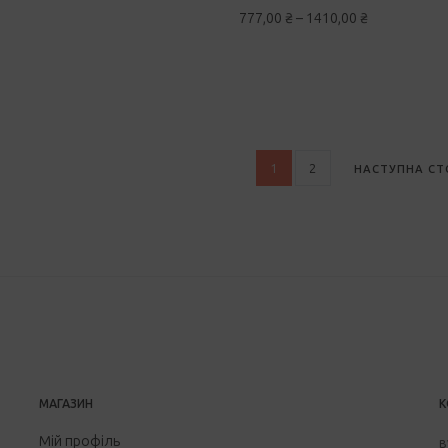
777,00
₴
–
1410,00
₴
1
2
НАСТУПНА СТ
МАГАЗИН
К
Мій профіль
в