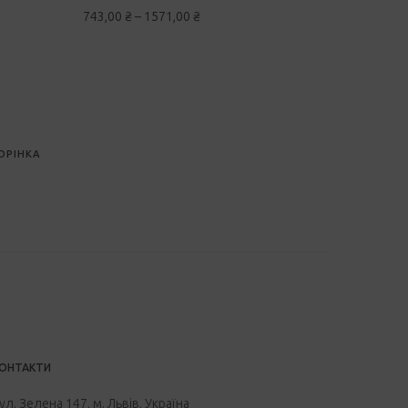
743,00
₴
–
1571,00
₴
ОРІНКА
ОНТАКТИ
ул. Зелена 147, м. Львів, Україна