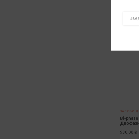
ЗАСОБИ Д
Bi-phase 
Двофазн
930,00
₴