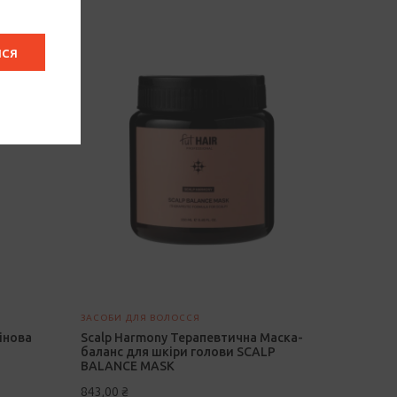
ИСЯ
ЗАСОБИ ДЛЯ ВОЛОССЯ
інова
Scalp Harmony Терапевтична Маска-
баланс для шкіри голови SCALP
BALANCE MASK
843,00
₴