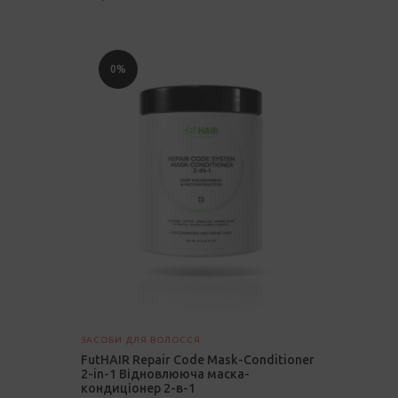
Цей
Цей
0%
товар
товар
має
має
кілька
кілька
варіантів.
варіантів.
Параметри
Параметри
можна
можна
вибрати
вибрати
на
на
сторінці
сторінці
товару
товару
ЗАСОБИ ДЛЯ ВОЛОССЯ
FutHAIR Repair Code Mask-Conditioner
2-in-1 Відновлююча маска-
кондиціонер 2-в-1