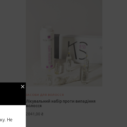
ЗАСОБИ ДЛЯ ВОЛОССЯ
Лікувальний набір проти випадіння
спрей
волосся
2041,00
₴
ку. Не