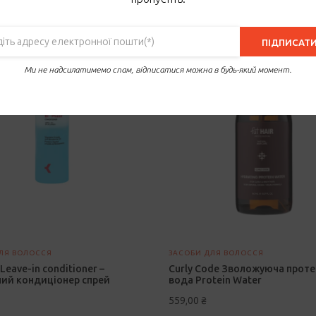
ПІДПИСАТ
Ми не надсилатимемо спам, відписатися можна в будь-який момент.
ЛЯ ВОЛОССЯ
ЗАСОБИ ДЛЯ ВОЛОССЯ
Leave-in conditioner –
Curly Code Зволожуюча проте
ий кондиціонер спрей
вода Protein Water
559,00
₴