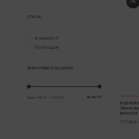
0%
СТАТУС
В наявності
Розпродаж
ФІЛЬТРУВАТИ ЗА ЦІНОЮ
ЗАСОБИ Д
Ціна:
450 ₴
—
2050 ₴
ФІЛЬТР
Мінімальна
Найбільша
FutHAIR 
ціна
ціна
Зволожу
волосся
777,00
₴