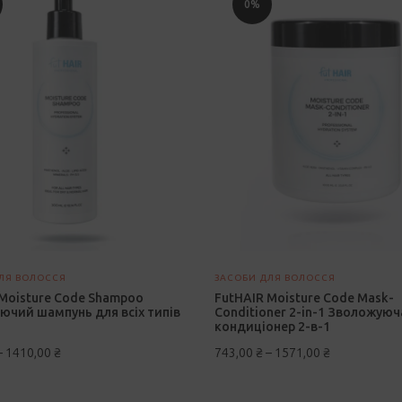
0%
товар
має
кілька
варіантів.
Параметри
можна
вибрати
на
сторінці
товару
ЛЯ ВОЛОССЯ
ЗАСОБИ ДЛЯ ВОЛОССЯ
Moisture Code Shampoo
FutHAIR Moisture Code Mask-
ючий шампунь для всіх типів
Conditioner 2-in-1 Зволожуюч
кондиціонер 2-в-1
–
1410,00
₴
743,00
₴
–
1571,00
₴