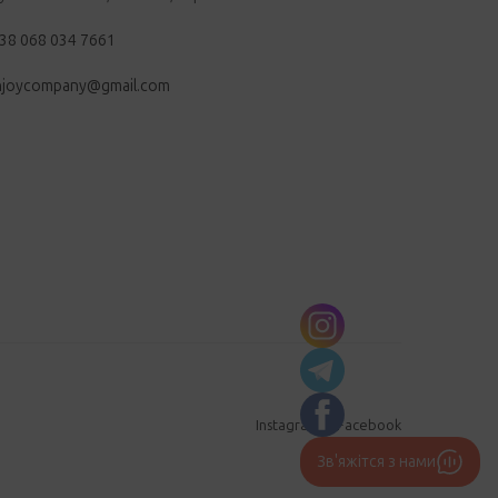
38 068 034 7661
njoycompany@gmail.com
Instagram
Facebook
Зв'яжітся з нами