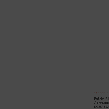
ЗАСОБИ Д
FutHAIR 
Ламеляр
розгладж