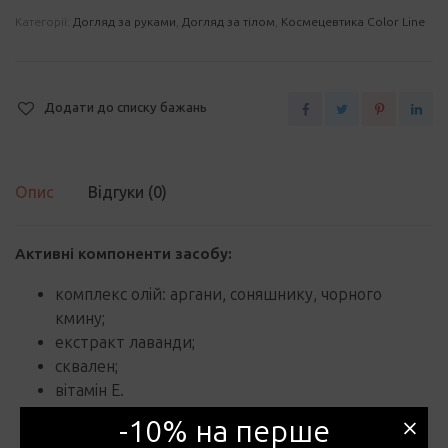
та
Категорії:
Догляд за руками
,
Догляд за тілом
,
Космецевтика Color Line
нігтів
Me-
ME
Додати до списку бажань
quantity
Опис
Відгуки (0)
Активні компоненти засобу:
комплекс олій: аргани, соняшнику, чорного
кмину;
екстракт лаванди;
сквален;
вітамін Е.
-10% на перше