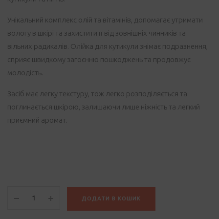
Унікальний комплекс олій та вітамінів, допомагає утримати
вологу в шкірі та захистити її від зовнішніх чинників та
вільних радикалів. Олійка для кутикули знімає подразнення,
сприяє швидкому загоєнню пошкоджень та продовжує
молодість.
Засіб має легку текстуру, тож легко розподіляється та
поглинається шкірою, залишаючи лише ніжність та легкий
приємний аромат.
Олія
ДОДАТИ В КОШИК
для
кутикули