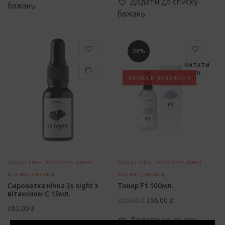
Додати до списку
бажань
бажань
26%
ЧИТАТИ
ДАЛІ
НЕМАЄ В НАЯВНОСТІ
SMART LINE - РОЗУМНА ЛІНІЯ
SMART LINE - РОЗУМНА ЛІНІЯ
КОСМЕЦЕВТИКИ
КОСМЕЦЕВТИКИ
Сироватка нічна 3s night з
Тонер F1 100мл.
вітаміном С 15мл.
Оригінальна
Поточна
355,00
₴
266,00
₴
363,00
₴
ціна:
ціна:
Додати до списку
355,00 ₴.
266,00 ₴.