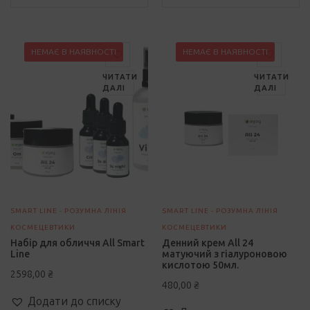
НЕМАЄ В НАЯВНОСТІ
НЕМАЄ В НАЯВНОСТІ
ЧИТАТИ
ЧИТАТИ
ДАЛІ
ДАЛІ
SMART LINE - РОЗУМНА ЛІНІЯ
SMART LINE - РОЗУМНА ЛІНІЯ
КОСМЕЦЕВТИКИ
КОСМЕЦЕВТИКИ
Набір для обличчя All Smart
Денний крем All 24
Line
матуючий з гіалуроновою
кислотою 50мл.
2598,00
₴
імальна
йбільша
480,00
₴
а
а
Додати до списку